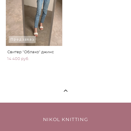
Предзаказ
Свитер "Облако" джинс
14 400 pуб.
NIKOL KNITTING