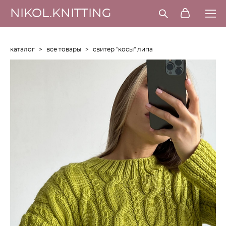
NIKOL.KNITTING
каталог
>
все товары
>
свитер "косы" липа