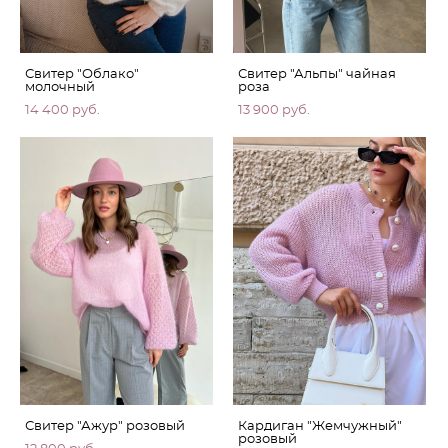
Свитер "Облако"
Свитер "Альпы" чайная
молочный
роза
14 400 pуб.
13 900 pуб.
Свитер "Ажур" розовый
Кардиган "Жемчужный"
розовый